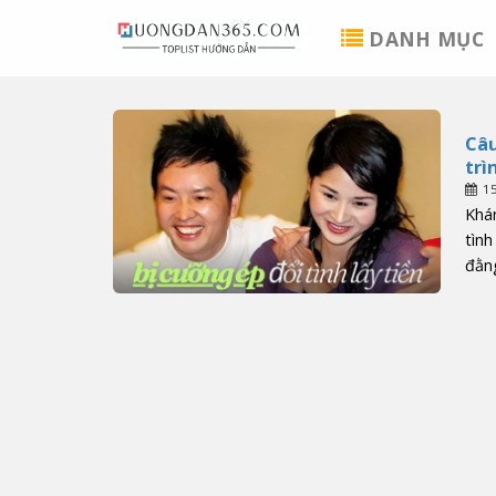
Skip
DANH MỤC
to
content
Câu
trì
1
Khám
tình
đằng