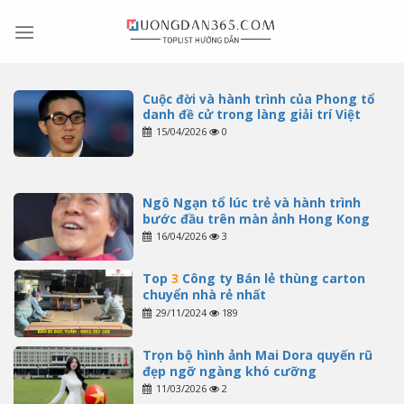
Skip
to
content
Cuộc đời và hành trình của Phong tổ
danh đề cử trong làng giải trí Việt
15/04/2026
0
Ngô Ngạn tổ lúc trẻ và hành trình
bước đầu trên màn ảnh Hong Kong
16/04/2026
3
Top
3
Công ty Bán lẻ thùng carton
chuyển nhà rẻ nhất
29/11/2024
189
Trọn bộ hình ảnh Mai Dora quyến rũ
đẹp ngỡ ngàng khó cưỡng
11/03/2026
2