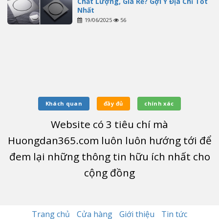
Chất Lượng, Giá Rẻ? Gợi Ý Địa Chỉ Tốt
Nhất
19/06/2025
56
Khách quan
đầy đủ
chính xác
Website có
3
tiêu chí mà
Huongdan365.com luôn luôn hướng tới để
đem lại những thông tin hữu ích nhất cho
cộng đồng
Trang chủ
Cửa hàng
Giới thiệu
Tin tức