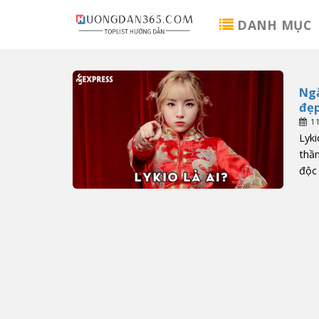
Skip
DANH MỤC
to
content
Ngắ
đẹ
1
Lyki
thần
độc 