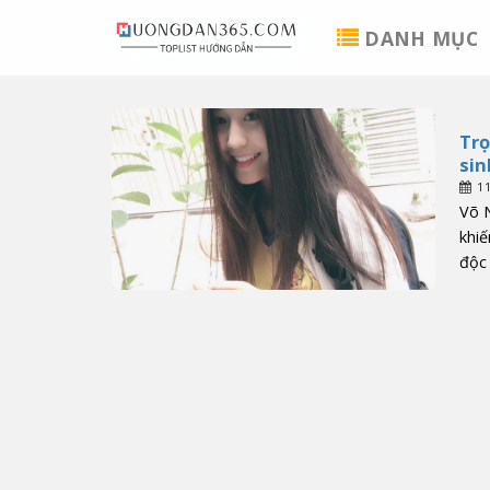
Skip
DANH MỤC
to
content
Trọ
sin
1
Võ N
khiế
độc 