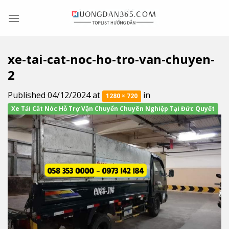
Skip
to
content
xe-tai-cat-noc-ho-tro-van-chuyen-
2
Published
04/12/2024
at
in
1280 × 720
Xe Tải Cắt Nóc Hỗ Trợ Vận Chuyển Chuyên Nghiệp Tại Đức Quyết