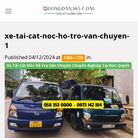
Skip
to
content
xe-tai-cat-noc-ho-tro-van-chuyen-
1
Published
04/12/2024
at
in
1280 × 720
Xe Tải Cắt Nóc Hỗ Trợ Vận Chuyển Chuyên Nghiệp Tại Đức Quyết