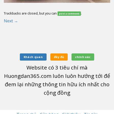
Trackbacks are closed, but you can
.
post a comment
Next
→
Khách quan
đầy đủ
chính xác
Website có
3
tiêu chí mà
Huongdan365.com luôn luôn hướng tới để
đem lại những thông tin hữu ích nhất cho
cộng đồng