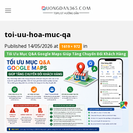
Skip
to
content
toi-uu-hoa-muc-qa
Published
14/05/2026
at
in
1619 × 972
Tối Ưu Mục Q&A Google Maps Giúp Tăng Chuyển Đổi Khách Hàng