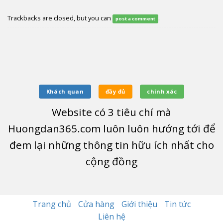
Trackbacks are closed, but you can
.
post a comment
Khách quan
đầy đủ
chính xác
Website có
3
tiêu chí mà
Huongdan365.com luôn luôn hướng tới để
đem lại những thông tin hữu ích nhất cho
cộng đồng
Trang chủ
Cửa hàng
Giới thiệu
Tin tức
Liên hệ