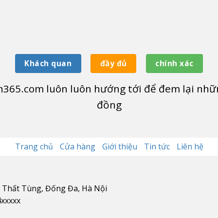
Khách quan
đầy đủ
chính xác
365.com luôn luôn hướng tới để đem lại nhữn
đồng
Trang chủ
Cửa hàng
Giới thiệu
Tin tức
Liên hệ
n Thất Tùng, Đống Đa, Hà Nội
4xxxxx