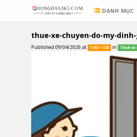
Skip
DANH MỤC
to
content
thue-xe-chuyen-do-my-dinh-g
Published
09/04/2026
at
in
1280 × 720
Thuê xe c