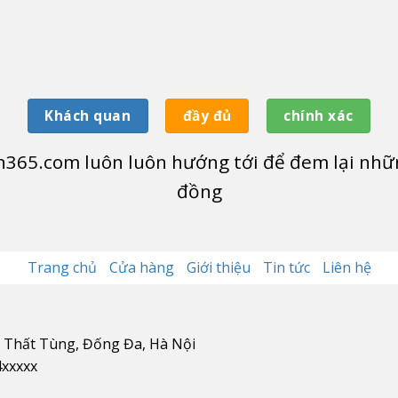
Khách quan
đầy đủ
chính xác
365.com luôn luôn hướng tới để đem lại nhữn
đồng
Trang chủ
Cửa hàng
Giới thiệu
Tin tức
Liên hệ
n Thất Tùng, Đống Đa, Hà Nội
4xxxxx