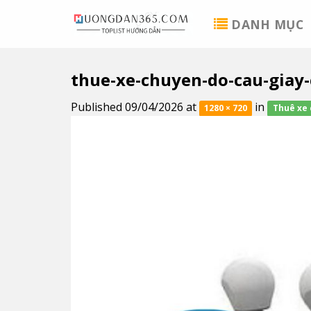
Skip
DANH MỤC
to
content
thue-xe-chuyen-do-cau-giay
Published
09/04/2026
at
in
1280 × 720
Thuê xe 