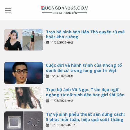
Skip
to
content
Trọn bộ hình ảnh Hảo Thỏ quyến rũ mê
hoặc khó cưỡng
11/03/2026
2
Cuộc đời và hành trình của Phong tổ
danh đề cử trong làng giải trí Việt
15/04/2026
0
Trọn bộ ảnh Võ Ngọc Trân đẹp ngỡ
ngàng từ nữ sinh đến hot girl Sài Gòn
11/03/2026
2
Tự vệ sinh phễu thoát sàn đúng cách:
5 phút mỗi tuần, hiệu quả suốt tháng
19/06/2025
52