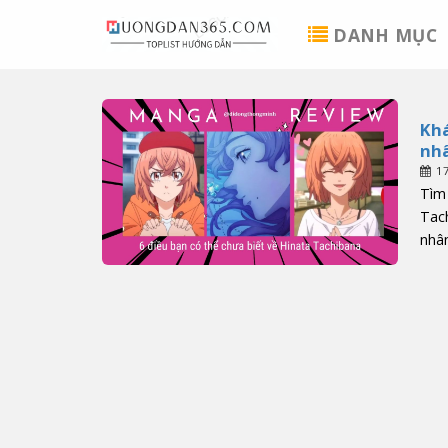
Skip
DANH MỤC
to
content
Khá
nhâ
1
Tìm 
Tac
nhân