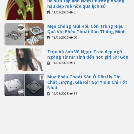
Bộ sưu tập ảnh Nam Phương hoàng
hậu đẹp mê hồn qua lịch sử
11/03/2026
3
Mẹo Chống Mùi Hôi, Côn Trùng Hiệu
Quả Với Phễu Thoát Sàn Thông Minh
18/06/2025
50
Trọn bộ ảnh Võ Ngọc Trân đẹp ngỡ
ngàng từ nữ sinh đến hot girl Sài Gòn
11/03/2026
1
Mua Phễu Thoát Sàn Ở Đâu Uy Tín,
Chất Lượng, Giá Rẻ? Gợi Ý Địa Chỉ Tốt
Nhất
19/06/2025
56