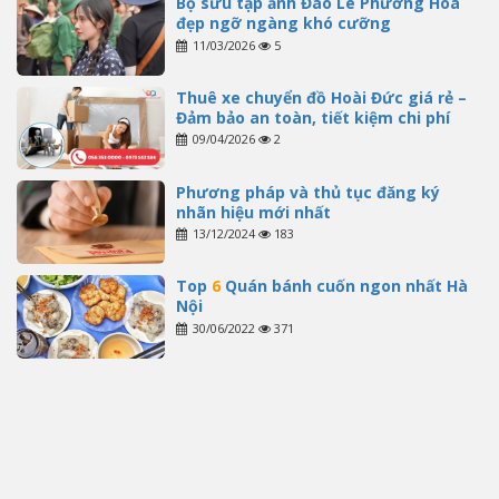
Bộ sưu tập ảnh Đào Lê Phương Hoa
đẹp ngỡ ngàng khó cưỡng
11/03/2026
5
Thuê xe chuyển đồ Hoài Đức giá rẻ –
Đảm bảo an toàn, tiết kiệm chi phí
09/04/2026
2
Phương pháp và thủ tục đăng ký
nhãn hiệu mới nhất
13/12/2024
183
Top
6
Quán bánh cuốn ngon nhất Hà
Nội
30/06/2022
371