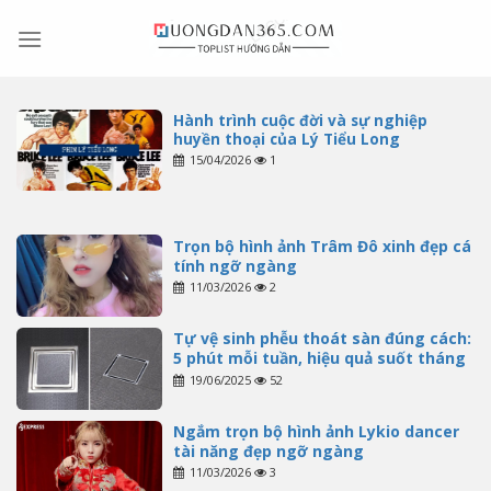
Skip
to
content
Hành trình cuộc đời và sự nghiệp
huyền thoại của Lý Tiểu Long
15/04/2026
1
Trọn bộ hình ảnh Trâm Đô xinh đẹp cá
tính ngỡ ngàng
11/03/2026
2
Tự vệ sinh phễu thoát sàn đúng cách:
5 phút mỗi tuần, hiệu quả suốt tháng
19/06/2025
52
Ngắm trọn bộ hình ảnh Lykio dancer
tài năng đẹp ngỡ ngàng
11/03/2026
3