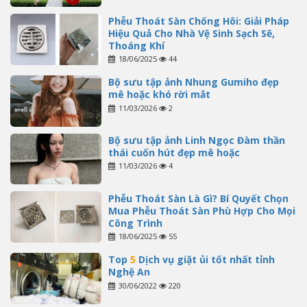
Phễu Thoát Sàn Chống Hôi: Giải Pháp
Hiệu Quả Cho Nhà Vệ Sinh Sạch Sẽ,
Thoáng Khí
18/06/2025
44
Bộ sưu tập ảnh Nhung Gumiho đẹp
mê hoặc khó rời mắt
11/03/2026
2
Bộ sưu tập ảnh Linh Ngọc Đàm thần
thái cuốn hút đẹp mê hoặc
11/03/2026
4
Phễu Thoát Sàn Là Gì? Bí Quyết Chọn
Mua Phễu Thoát Sàn Phù Hợp Cho Mọi
Công Trình
18/06/2025
55
Top
5
Dịch vụ giặt ủi tốt nhất tỉnh
Nghệ An
30/06/2022
220