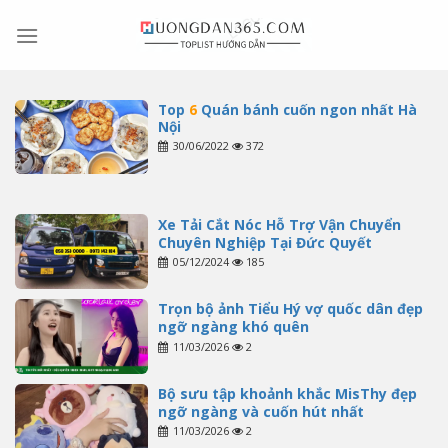
Skip
to
content
Top
6
Quán bánh cuốn ngon nhất Hà
Nội
30/06/2022
372
Xe Tải Cắt Nóc Hỗ Trợ Vận Chuyển
Chuyên Nghiệp Tại Đức Quyết
05/12/2024
185
Trọn bộ ảnh Tiểu Hý vợ quốc dân đẹp
ngỡ ngàng khó quên
11/03/2026
2
Bộ sưu tập khoảnh khắc MisThy đẹp
ngỡ ngàng và cuốn hút nhất
11/03/2026
2