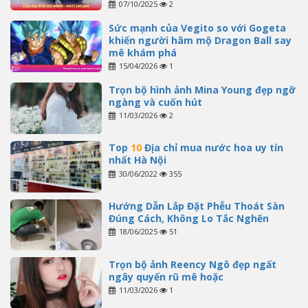
07/10/2025
2
Sức mạnh của Vegito so với Gogeta
khiến người hâm mộ Dragon Ball say
mê khám phá
15/04/2026
1
Trọn bộ hình ảnh Mina Young đẹp ngỡ
ngàng và cuốn hút
11/03/2026
2
Top
10
Địa chỉ mua nước hoa uy tín
nhất Hà Nội
30/06/2022
355
Hướng Dẫn Lắp Đặt Phễu Thoát Sàn
Đúng Cách, Không Lo Tắc Nghẽn
18/06/2025
51
Trọn bộ ảnh Reency Ngô đẹp ngất
ngây quyến rũ mê hoặc
11/03/2026
1