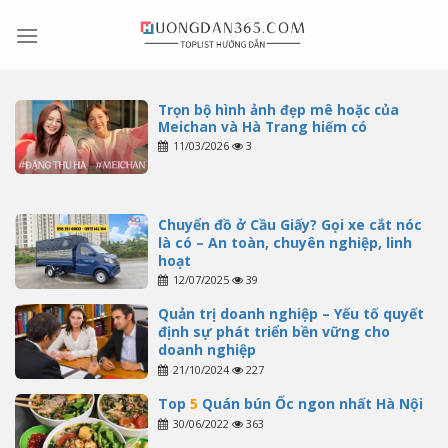
Skip
to
content
Trọn bộ hình ảnh đẹp mê hoặc của
Meichan và Hà Trang hiếm có
11/03/2026
3
Chuyển đồ ở Cầu Giấy? Gọi xe cắt nóc
là có – An toàn, chuyên nghiệp, linh
hoạt
12/07/2025
39
Quản trị doanh nghiệp – Yếu tố quyết
định sự phát triển bền vững cho
doanh nghiệp
21/10/2024
227
Top
5
Quán bún Ốc ngon nhất Hà Nội
30/06/2022
363