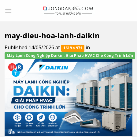
Skip
to
content
may-dieu-hoa-lanh-daikin
Published
14/05/2026
at
in
1619 × 971
Máy Lạnh Công Nghiệp Daikin: Giải Pháp HVAC Cho Công Trình Lớn