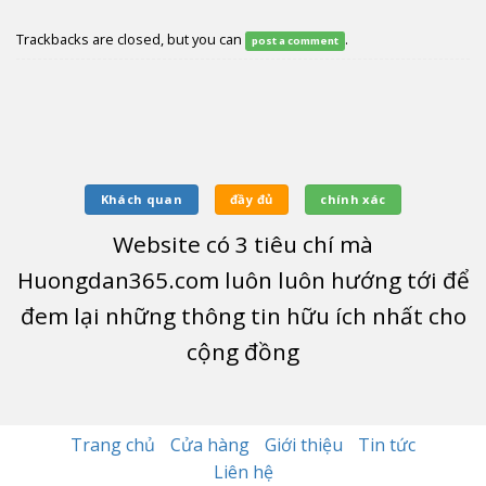
Trackbacks are closed, but you can
.
post a comment
Khách quan
đầy đủ
chính xác
Website có
3
tiêu chí mà
Huongdan365.com luôn luôn hướng tới để
đem lại những thông tin hữu ích nhất cho
cộng đồng
Trang chủ
Cửa hàng
Giới thiệu
Tin tức
Liên hệ