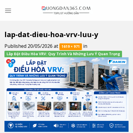
Skip
to
content
lap-dat-dieu-hoa-vrv-luu-y
Published
20/05/2026
at
in
1619 × 971
Lắp Đặt Điều Hòa VRV: Quy Trình Và Những Lưu Ý Quan Trọng