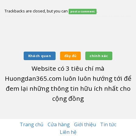
Trackbacks are closed, but you can
.
post a comment
Khách quan
đầy đủ
chính xác
Website có
3
tiêu chí mà
Huongdan365.com luôn luôn hướng tới để
đem lại những thông tin hữu ích nhất cho
cộng đồng
Trang chủ
Cửa hàng
Giới thiệu
Tin tức
Liên hệ