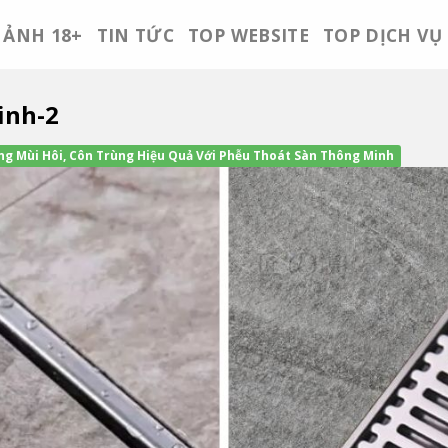
ẢNH 18+
TIN TỨC
TOP WEBSITE
TOP DỊCH VỤ
inh-2
g Mùi Hôi, Côn Trùng Hiệu Quả Với Phễu Thoát Sàn Thông Minh