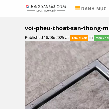
Skip
DANH MỤC
to
content
voi-pheu-thoat-san-thong-m
Published
18/06/2025
at
in
1280 × 720
Mẹo Chốn