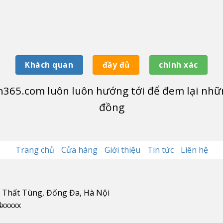
Khách quan
đầy đủ
chính xác
365.com luôn luôn hướng tới để đem lại nhữn
đồng
Trang chủ
Cửa hàng
Giới thiệu
Tin tức
Liên hệ
n Thất Tùng, Đống Đa, Hà Nội
4xxxxx