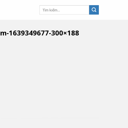
hcm-1639349677-300×188