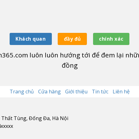
Khách quan
đầy đủ
chính xác
365.com luôn luôn hướng tới để đem lại nhữn
đồng
Trang chủ
Cửa hàng
Giới thiệu
Tin tức
Liên hệ
n Thất Tùng, Đống Đa, Hà Nội
4xxxxx