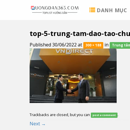
Skip
DANH MỤC
to
content
top-5-trung-tam-dao-tao-ch
Published
30/06/2022
at
in
300 × 188
Trung tâm
Trackbacks are closed, but you can
.
post a comment
Next
→