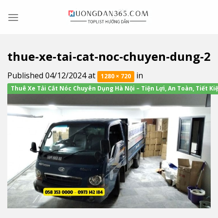
Skip
to
content
thue-xe-tai-cat-noc-chuyen-dung-2
Published
04/12/2024
at
in
1280 × 720
Thuê Xe Tải Cắt Nóc Chuyên Dụng Hà Nội – Tiện Lợi, An Toàn, Tiết K