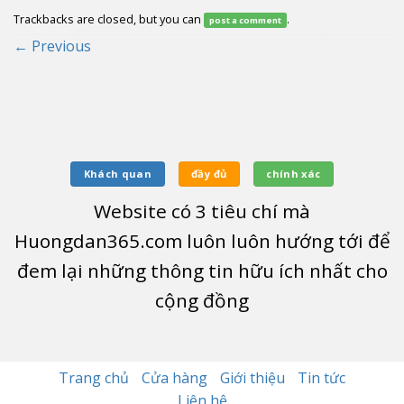
Trackbacks are closed, but you can
.
post a comment
←
Previous
Khách quan
đầy đủ
chính xác
Website có
3
tiêu chí mà
Huongdan365.com luôn luôn hướng tới để
đem lại những thông tin hữu ích nhất cho
cộng đồng
Trang chủ
Cửa hàng
Giới thiệu
Tin tức
Liên hệ