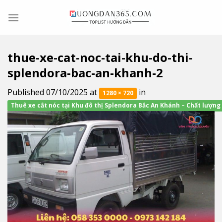
Skip
to
content
thue-xe-cat-noc-tai-khu-do-thi-
splendora-bac-an-khanh-2
Published
07/10/2025
at
in
1280 × 720
Thuê xe cắt nóc tại Khu đô thị Splendora Bắc An Khánh – Chất lượng