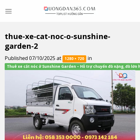
Skip
to
content
thue-xe-cat-noc-o-sunshine-
garden-2
Published
07/10/2025
at
in
1280 × 720
Thuê xe cắt nóc ở Sunshine Garden – Hỗ trợ chuyển đồ nặng, đồ lớn 