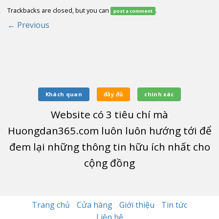
Trackbacks are closed, but you can
.
post a comment
←
Previous
Khách quan
đầy đủ
chính xác
Website có
3
tiêu chí mà
Huongdan365.com luôn luôn hướng tới để
đem lại những thông tin hữu ích nhất cho
cộng đồng
Trang chủ
Cửa hàng
Giới thiệu
Tin tức
Liên hệ