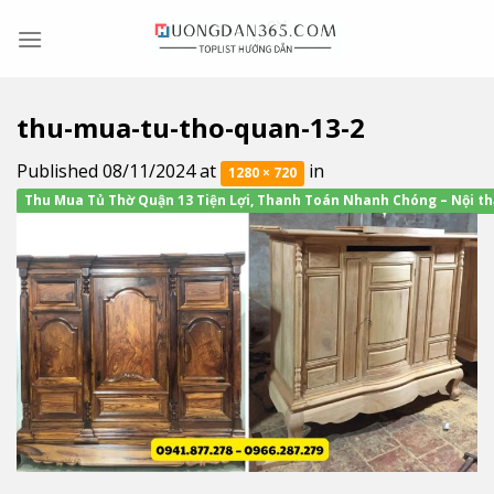
Skip
to
content
thu-mua-tu-tho-quan-13-2
Published
08/11/2024
at
in
1280 × 720
Thu Mua Tủ Thờ Quận 13 Tiện Lợi, Thanh Toán Nhanh Chóng – Nội th