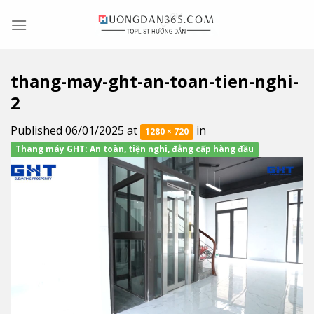
Skip
to
content
thang-may-ght-an-toan-tien-nghi-
2
Published
06/01/2025
at
in
1280 × 720
Thang máy GHT: An toàn, tiện nghi, đẳng cấp hàng đầu