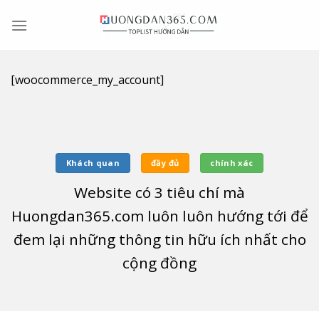
Skip
to
content
[woocommerce_my_account]
Khách quan
đầy đủ
chính xác
Website có
3
tiêu chí mà
Huongdan365.com luôn luôn hướng tới để
đem lại những thông tin hữu ích nhất cho
cộng đồng