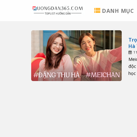
Skip
DANH MỤC
to
content
Trọ
Hà 
1
Meic
độc 
học