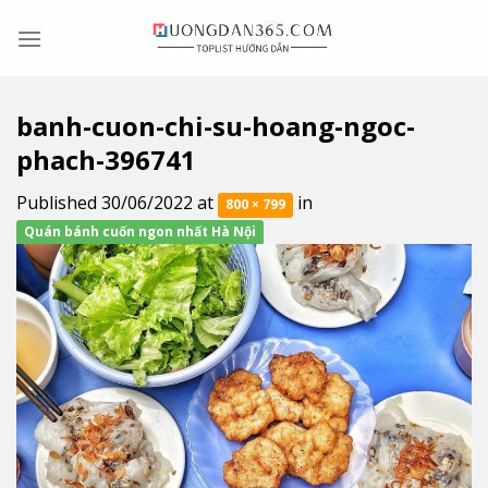
Skip
to
content
banh-cuon-chi-su-hoang-ngoc-
phach-396741
Published
30/06/2022
at
in
800 × 799
Quán bánh cuốn ngon nhất Hà Nội