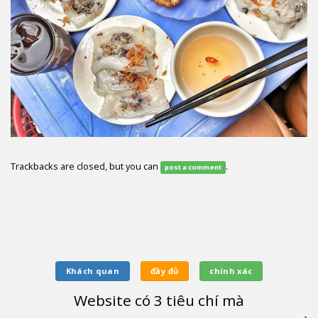
Trackbacks are closed, but you can
.
post a comment
Khách quan
đầy đủ
chính xác
Website có
3
tiêu chí mà