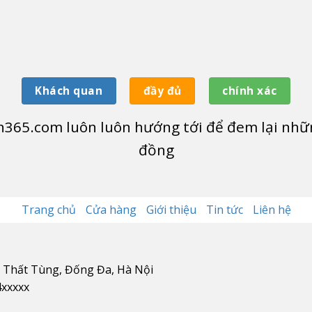
Khách quan
đầy đủ
chính xác
365.com luôn luôn hướng tới để đem lại nhữn
đồng
Trang chủ
Cửa hàng
Giới thiệu
Tin tức
Liên hệ
n Thất Tùng, Đống Đa, Hà Nội
4xxxxx