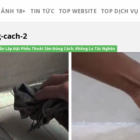
ẢNH 18+
TIN TỨC
TOP WEBSITE
TOP DỊCH VỤ
-cach-2
n Lắp Đặt Phễu Thoát Sàn Đúng Cách, Không Lo Tắc Nghẽn