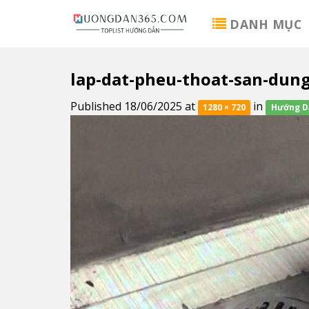
Skip
DANH MỤC
to
content
lap-dat-pheu-thoat-san-dung
Published
18/06/2025
at
in
1280 × 720
Hướng Dẫ