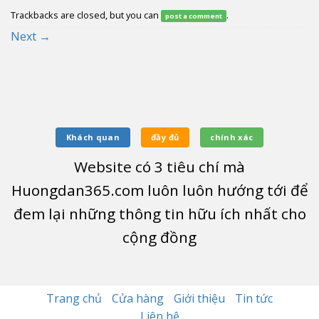
Trackbacks are closed, but you can
.
post a comment
Next
→
Khách quan
đầy đủ
chính xác
Website có
3
tiêu chí mà
Huongdan365.com luôn luôn hướng tới để
đem lại những thông tin hữu ích nhất cho
cộng đồng
Trang chủ
Cửa hàng
Giới thiệu
Tin tức
Liên hệ