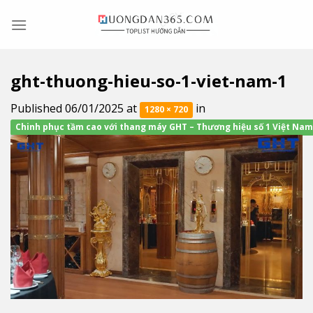
Skip
to
content
ght-thuong-hieu-so-1-viet-nam-1
Published
06/01/2025
at
in
1280 × 720
Chinh phục tầm cao với thang máy GHT – Thương hiệu số 1 Việt Na