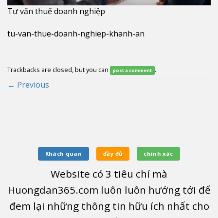
Tư vấn thuế doanh nghiệp
tu-van-thue-doanh-nghiep-khanh-an
Trackbacks are closed, but you can
.
post a comment
←
Previous
Khách quan
đầy đủ
chính xác
Website có
3
tiêu chí mà
Huongdan365.com luôn luôn hướng tới để
đem lại những thông tin hữu ích nhất cho