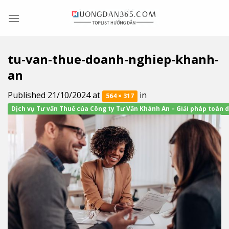
Skip
to
content
tu-van-thue-doanh-nghiep-khanh-
an
Published
21/10/2024
at
in
564 × 317
Dịch vụ Tư vấn Thuế của Công ty Tư Vấn Khánh An – Giải pháp toàn 