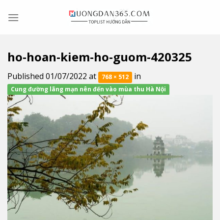
Skip
to
content
ho-hoan-kiem-ho-guom-420325
Published
01/07/2022
at
in
768 × 512
Cung đường lãng mạn nên đến vào mùa thu Hà Nội