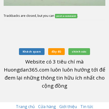
Trackbacks are closed, but you can
.
post a comment
Khách quan
đầy đủ
chính xác
Website có
3
tiêu chí mà
Huongdan365.com luôn luôn hướng tới để
đem lại những thông tin hữu ích nhất cho
cộng đồng
Trang chủ
Cửa hàng
Giới thiệu
Tin tức