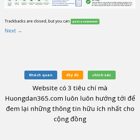
Trackbacks are closed, but you can
.
post a comment
Next
→
Khách quan
đầy đủ
chính xác
Website có
3
tiêu chí mà
Huongdan365.com luôn luôn hướng tới để
đem lại những thông tin hữu ích nhất cho
cộng đồng