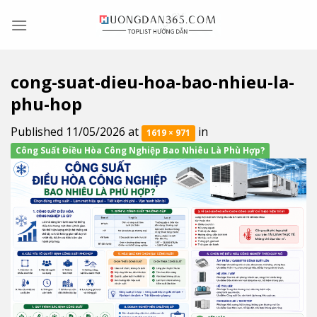
Skip
to
content
cong-suat-dieu-hoa-bao-nhieu-la-
phu-hop
Published
11/05/2026
at
in
1619 × 971
Công Suất Điều Hòa Công Nghiệp Bao Nhiêu Là Phù Hợp?