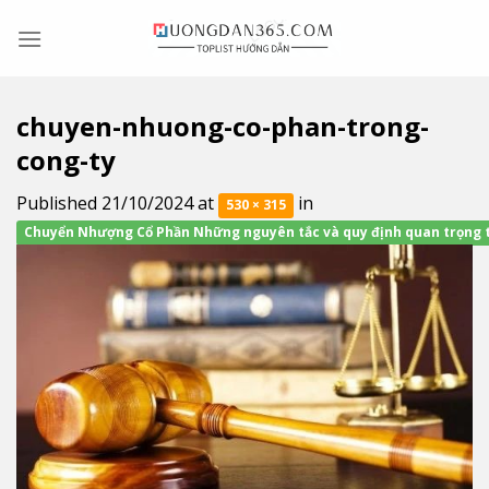
Skip
to
content
chuyen-nhuong-co-phan-trong-
cong-ty
Published
21/10/2024
at
in
530 × 315
Chuyển Nhượng Cổ Phần Những nguyên tắc và quy định quan trọng 