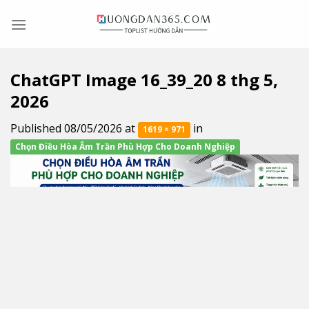
Skip
to
content
ChatGPT Image 16_39_20 8 thg 5,
2026
Published
08/05/2026
at
in
1619 × 971
Chọn Điều Hòa Âm Trần Phù Hợp Cho Doanh Nghiệp