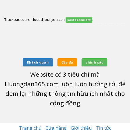
Trackbacks are closed, but you can
.
post a comment
Khách quan
đầy đủ
chính xác
Website có
3
tiêu chí mà
Huongdan365.com luôn luôn hướng tới để
đem lại những thông tin hữu ích nhất cho
cộng đồng
Trang chủ
Cửa hàng
Giới thiệu
Tin tức